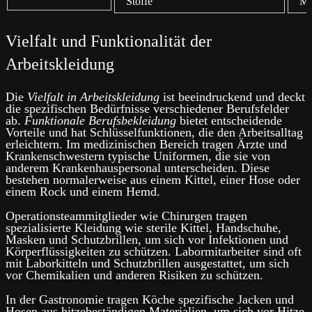
Stoffe
Mi
Vielfalt und Funktionalität der
Arbeitskleidung
Die
Vielfalt in Arbeitskleidung
ist beeindruckend und deckt
die spezifischen Bedürfnisse verschiedener Berufsfelder
ab.
Funktionale Berufsbekleidung
bietet entscheidende
Vorteile und hat Schlüsselfunktionen, die den Arbeitsalltag
erleichtern. Im medizinischen Bereich tragen Ärzte und
Krankenschwestern typische Uniformen, die sie von
anderem Krankenhauspersonal unterscheiden. Diese
bestehen normalerweise aus einem Kittel, einer Hose oder
einem Rock und einem Hemd.
Operationsteammitglieder wie Chirurgen tragen
spezialisierte Kleidung wie sterile Kittel, Handschuhe,
Masken und Schutzbrillen, um sich vor Infektionen und
Körperflüssigkeiten zu schützen. Labormitarbeiter sind oft
mit Laborkitteln und Schutzbrillen ausgestattet, um sich
vor Chemikalien und anderen Risiken zu schützen.
In der Gastronomie tragen Köche spezifische Jacken und
Hosen aus hitzebeständigen Materialien, um sich vor Hitze